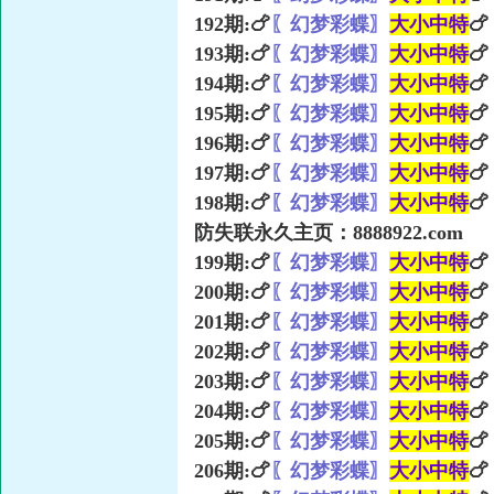
192期:🍗
〖幻梦彩蝶〗
大小中特
🍗
193期:🍗
〖幻梦彩蝶〗
大小中特

194期:🍗
〖幻梦彩蝶〗
大小中特
🍗
195期:🍗
〖幻梦彩蝶〗
大小中特
🍗
196期:🍗
〖幻梦彩蝶〗
大小中特
🍗
197期:🍗
〖幻梦彩蝶〗
大小中特
🍗
198期:🍗
〖幻梦彩蝶〗
大小中特
🍗
防失联永久主页：8888922.com
199期:🍗
〖幻梦彩蝶〗
大小中特
🍗
200期:🍗
〖幻梦彩蝶〗
大小中特
🍗
201期:🍗
〖幻梦彩蝶〗
大小中特
🍗
202期:🍗
〖幻梦彩蝶〗
大小中特
🍗
203期:🍗
〖幻梦彩蝶〗
大小中特
🍗
204期:🍗
〖幻梦彩蝶〗
大小中特
🍗
205期:🍗
〖幻梦彩蝶〗
大小中特
🍗
206期:🍗
〖幻梦彩蝶〗
大小中特
🍗