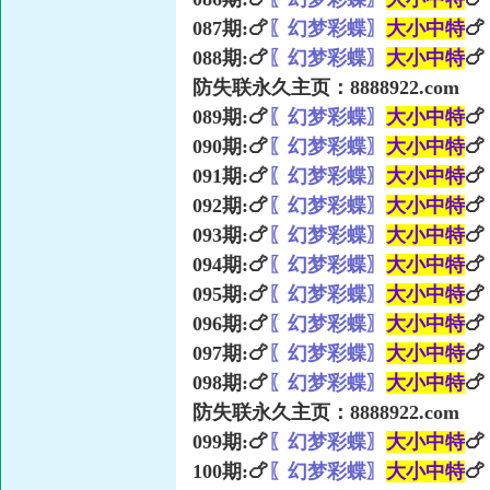
087期:🍗
〖幻梦彩蝶〗
大小中特
🍗
088期:🍗
〖幻梦彩蝶〗
大小中特
🍗
防失联永久主页：8888922.com
089期:🍗
〖幻梦彩蝶〗
大小中特
🍗
090期:🍗
〖幻梦彩蝶〗
大小中特
🍗
091期:🍗
〖幻梦彩蝶〗
大小中特
🍗
092期:🍗
〖幻梦彩蝶〗
大小中特
🍗
093期:🍗
〖幻梦彩蝶〗
大小中特
🍗
094期:🍗
〖幻梦彩蝶〗
大小中特
🍗
095期:🍗
〖幻梦彩蝶〗
大小中特
🍗
096期:🍗
〖幻梦彩蝶〗
大小中特
🍗
097期:🍗
〖幻梦彩蝶〗
大小中特
🍗
098期:🍗
〖幻梦彩蝶〗
大小中特
🍗
防失联永久主页：8888922.com
099期:🍗
〖幻梦彩蝶〗
大小中特
🍗
100期:🍗
〖幻梦彩蝶〗
大小中特
🍗