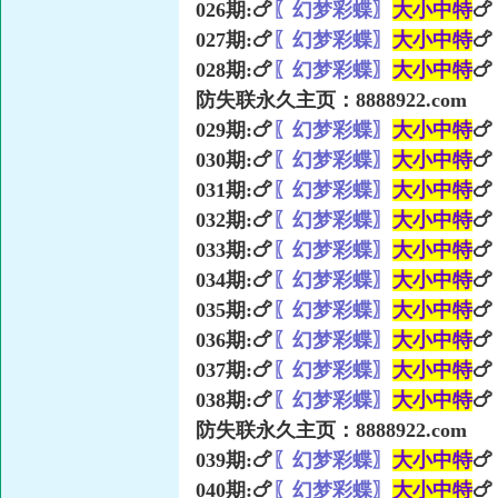
026期:🍗
〖幻梦彩蝶〗
大小中特
🍗
027期:🍗
〖幻梦彩蝶〗
大小中特
🍗
028期:🍗
〖幻梦彩蝶〗
大小中特
🍗
防失联永久主页：8888922.com
029期:🍗
〖幻梦彩蝶〗
大小中特
🍗
030期:🍗
〖幻梦彩蝶〗
大小中特
🍗
031期:🍗
〖幻梦彩蝶〗
大小中特
🍗
032期:🍗
〖幻梦彩蝶〗
大小中特
🍗
033期:🍗
〖幻梦彩蝶〗
大小中特
🍗
034期:🍗
〖幻梦彩蝶〗
大小中特
🍗
035期:🍗
〖幻梦彩蝶〗
大小中特
🍗
036期:🍗
〖幻梦彩蝶〗
大小中特
🍗
037期:🍗
〖幻梦彩蝶〗
大小中特

038期:🍗
〖幻梦彩蝶〗
大小中特
🍗
防失联永久主页：8888922.com
039期:🍗
〖幻梦彩蝶〗
大小中特
🍗
040期:🍗
〖幻梦彩蝶〗
大小中特
