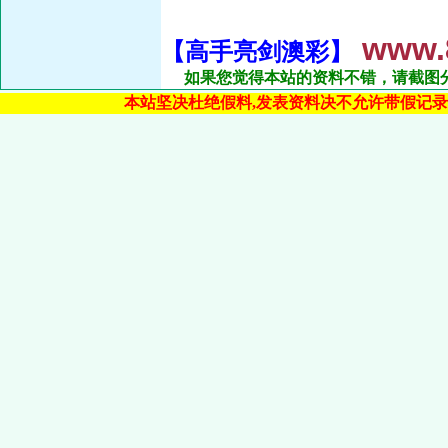
www.
【高手亮剑澳彩】
如果您觉得本站的资料不错，请截图
本站坚决杜绝假料,发表资料决不允许带假记录.如