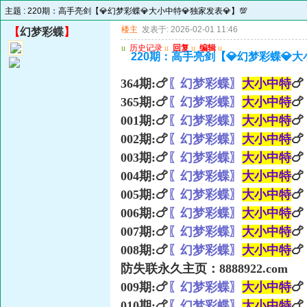
主题 :
220期：高手亮剑【💎幻梦彩蝶💎大小中特💎独家发表💎】💯
楼主
发表于: 2026-02-01 11:46
【
幻梦彩蝶
】
u
历史记录
u
回复
u
编辑
u
220期：高手亮剑【💎幻梦彩蝶💎大
364期:🍗
〖幻梦彩蝶〗
大小中特
🍗
365期:🍗
〖幻梦彩蝶〗
大小中特
🍗
001期:🍗
〖幻梦彩蝶〗
大小中特
🍗
002期:🍗
〖幻梦彩蝶〗
大小中特
🍗
003期:🍗
〖幻梦彩蝶〗
大小中特
🍗
004期:🍗
〖幻梦彩蝶〗
大小中特
🍗
005期:🍗
〖幻梦彩蝶〗
大小中特
🍗
006期:🍗
〖幻梦彩蝶〗
大小中特
🍗
007期:🍗
〖幻梦彩蝶〗
大小中特
🍗
008期:🍗
〖幻梦彩蝶〗
大小中特
🍗
防失联永久主页：8888922.com
009期:🍗
〖幻梦彩蝶〗
大小中特
🍗
010期:🍗
〖幻梦彩蝶〗
大小中特
🍗