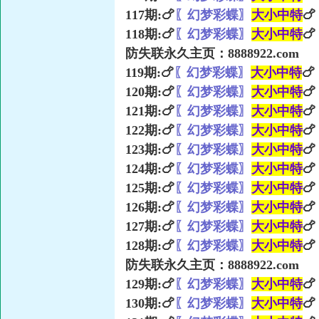
117期:🍗
〖幻梦彩蝶〗
大小中特
🍗
118期:🍗
〖幻梦彩蝶〗
大小中特
🍗
防失联永久主页：8888922.com
119期:🍗
〖幻梦彩蝶〗
大小中特
🍗
120期:🍗
〖幻梦彩蝶〗
大小中特
🍗
121期:🍗
〖幻梦彩蝶〗
大小中特
🍗
122期:🍗
〖幻梦彩蝶〗
大小中特
🍗
123期:🍗
〖幻梦彩蝶〗
大小中特
🍗
124期:🍗
〖幻梦彩蝶〗
大小中特
🍗
125期:🍗
〖幻梦彩蝶〗
大小中特
🍗
126期:🍗
〖幻梦彩蝶〗
大小中特
🍗
127期:🍗
〖幻梦彩蝶〗
大小中特
🍗
128期:🍗
〖幻梦彩蝶〗
大小中特
🍗
防失联永久主页：8888922.com
129期:🍗
〖幻梦彩蝶〗
大小中特
🍗
130期:🍗
〖幻梦彩蝶〗
大小中特
🍗