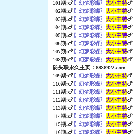
101期:🍗
〖幻梦彩蝶〗
大小中特
🍗
102期:🍗
〖幻梦彩蝶〗
大小中特
🍗
103期:🍗
〖幻梦彩蝶〗
大小中特
🍗
104期:🍗
〖幻梦彩蝶〗
大小中特
🍗
105期:🍗
〖幻梦彩蝶〗
大小中特
🍗
106期:🍗
〖幻梦彩蝶〗
大小中特
🍗
107期:🍗
〖幻梦彩蝶〗
大小中特
🍗
108期:🍗
〖幻梦彩蝶〗
大小中特
🍗
防失联永久主页：8888922.com
109期:🍗
〖幻梦彩蝶〗
大小中特
🍗
110期:🍗
〖幻梦彩蝶〗
大小中特
🍗
111期:🍗
〖幻梦彩蝶〗
大小中特
🍗
112期:🍗
〖幻梦彩蝶〗
大小中特
🍗
113期:🍗
〖幻梦彩蝶〗
大小中特
🍗
114期:🍗
〖幻梦彩蝶〗
大小中特
🍗
115期:🍗
〖幻梦彩蝶〗
大小中特
🍗
116期:🍗
〖幻梦彩蝶〗
大小中特
🍗