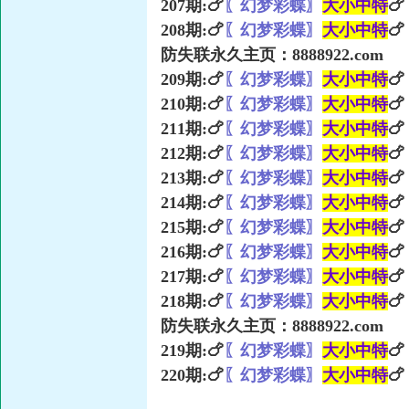
207期:🍗
〖幻梦彩蝶〗
大小中特
🍗
208期:🍗
〖幻梦彩蝶〗
大小中特

防失联永久主页：8888922.com
209期:🍗
〖幻梦彩蝶〗
大小中特
🍗
210期:🍗
〖幻梦彩蝶〗
大小中特
🍗
211期:🍗
〖幻梦彩蝶〗
大小中特

212期:🍗
〖幻梦彩蝶〗
大小中特
🍗
213期:🍗
〖幻梦彩蝶〗
大小中特
🍗
214期:🍗
〖幻梦彩蝶〗
大小中特
🍗
215期:🍗
〖幻梦彩蝶〗
大小中特
🍗
216期:🍗
〖幻梦彩蝶〗
大小中特
🍗
217期:🍗
〖幻梦彩蝶〗
大小中特
🍗
218期:🍗
〖幻梦彩蝶〗
大小中特
🍗
防失联永久主页：8888922.com
219期:🍗
〖幻梦彩蝶〗
大小中特
🍗
220期:🍗
〖幻梦彩蝶〗
大小中特
