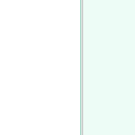
】
】
】
】
】
】
】
】