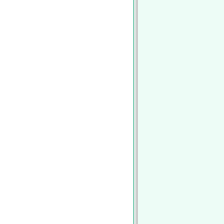
】
】
】
】
】
】
】
】