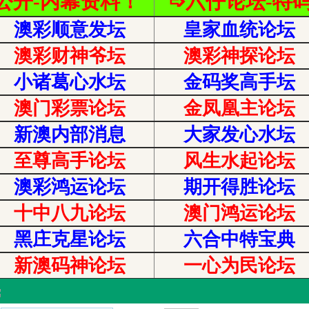
公开-内幕资料！
➩六仔论坛-特
澳彩顺意发坛
皇家血统论坛
澳彩财神爷坛
澳彩神探论坛
小诸葛心水坛
金码奖高手坛
澳门彩票论坛
金凤凰主论坛
新澳内部消息
大家发心水坛
至尊高手论坛
风生水起论坛
澳彩鸿运论坛
期开得胜论坛
十中八九论坛
澳门鸿运论坛
黑庄克星论坛
六合中特宝典
新澳码神论坛
一心为民论坛