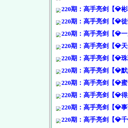
220期：高手亮剑【💎彬
220期：高手亮剑【💎徒
220期：高手亮剑【💎一
220期：高手亮剑【💎天
220期：高手亮剑【💎珠
220期：高手亮剑【💎默
220期：高手亮剑【💎蜜
220期：高手亮剑【💎得
220期：高手亮剑【💎事
220期：高手亮剑【💎千