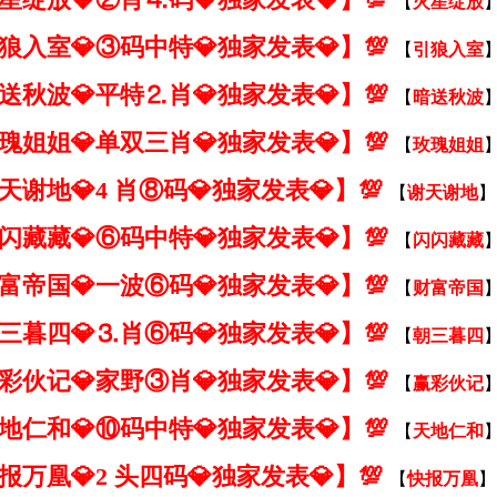
【
火星绽放
狼入室💎③码中特💎独家发表💎】💯
【
引狼入室
送秋波💎平特⒉肖💎独家发表💎】💯
【
暗送秋波
瑰姐姐💎单双三肖💎独家发表💎】💯
【
玫瑰姐姐
天谢地💎4 肖⑧码💎独家发表💎】💯
【
谢天谢地
】
闪藏藏💎⑥码中特💎独家发表💎】💯
【
闪闪藏藏
富帝国💎一波⑥码💎独家发表💎】💯
【
财富帝国
三暮四💎⒊肖⑥码💎独家发表💎】💯
【
朝三暮四
彩伙记💎家野③肖💎独家发表💎】💯
【
赢彩伙记
地仁和💎⑩码中特💎独家发表💎】💯
【
天地仁和
报万凰💎2 头四码💎独家发表💎】💯
【
快报万凰
】