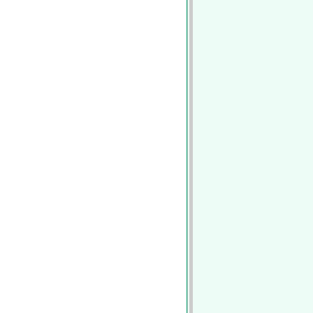
】
】
】
】
】
】
】
】
】
】