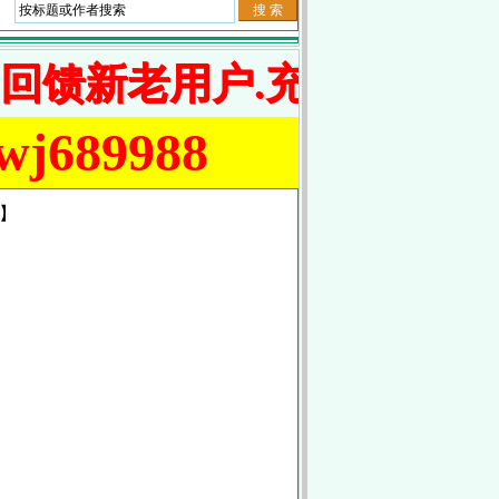
老用户.充值多少送多少（10
689988
】
】
】
】
】