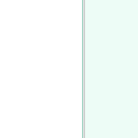
】
】
】
】
】
】
】
】
】
】