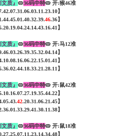
彬文质』
🥧
36码中特
🥧 开:猴46准
.42.07.31.06.03.11.23.10】
.44.45.01.40.32.39.
46
.36】
.20.19.04.24.14.43.16.41】
彬文质』
🥧
36码中特
🥧 开:马12准
.46.03.26.39.35.32.04.14】
.10.08.16.06.22.15.01.41】
5.36.02.44.18.33.21.28.11】
彬文质』
🥧
36码中特
🥧 开:鼠42准
.10.16.07.27.19.35.44.22】
.05.43.
42
.20.31.06.21.45】
.36.01.33.29.41.30.11.38】
彬文质』
🥧
36码中特
🥧 开:鼠18准
.27.25.07.11.23.14.34.48】