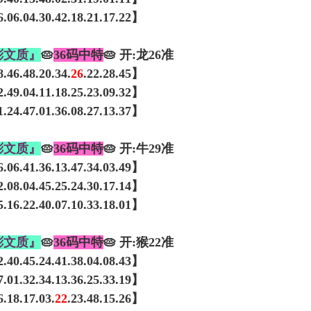
6.06.04.30.42.18.21.17.22】
彬文质』
🥧
36码中特
🥧 开:龙26准
.46.48.20.34.
26
.22.28.45】
.49.04.11.18.25.23.09.32】
.24.47.01.36.08.27.13.37】
彬文质』
🥧
36码中特
🥧 开:牛29准
.06.41.36.13.47.34.03.49】
2.08.04.45.25.24.30.17.14】
.16.22.40.07.10.33.18.01】
彬文质』
🥧
36码中特
🥧 开:猴22准
.40.45.24.41.38.04.08.43】
.01.32.34.13.36.25.33.19】
.18.17.03.
22
.23.48.15.26】