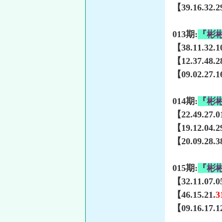
【39.16.32.29
013期:
『彬
【38.11.32.10
【12.37.48.28
【09.02.27.16
014期:
『彬
【22.49.27.01
【19.12.04.29
【20.09.28.38
015期:
『彬
【32.11.07.05
【46.15.21.
3
【09.16.17.12