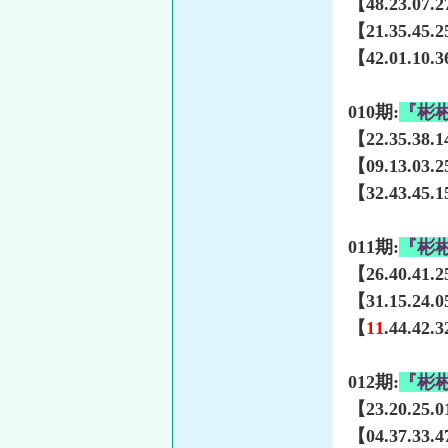
【48.23.07.27
【21.35.45.2
【42.01.10.36
010期:
『彬
【22.35.38.14
【09.13.03.25
【32.43.45.15
011期:
『彬
【26.40.41.25
【31.15.24.05
【
11
.44.42.3
012期:
『彬
【23.20.25.01
【04.37.33.47