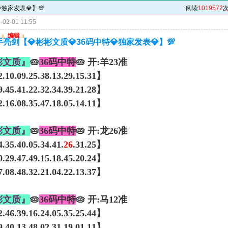
独家发表💎】💯
阅读
1019572
次
02-01 11:55
u
编辑
u
手亮剑【💎彬彬文质💎36码中特💎独家发表💎】💯
彬文质』
🥧
36码中特
🥧 开:羊23准
2.10.09.25.38.13.29.15.31】
.45.41.22.32.34.39.21.28】
.16.08.35.47.18.05.14.11】
彬文质』
🥧
36码中特
🥧 开:龙26准
.35.40.05.34.41.
26
.31.25】
.29.47.49.15.18.45.20.24】
.08.48.32.21.04.22.13.37】
彬文质』
🥧
36码中特
🥧 开:马12准
.46.39.16.24.05.35.25.44】
.40.13.48.02.31.19.01.11】