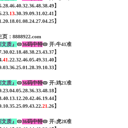
.28.46.40.32.36.48.38.49】
.23.
13
.30.39.09.31.02.41】
.20.18.01.08.24.27.04.25】
：8888922.com
彬文质』
🥧
36码中特
🥧 开:牛41准
.30.02.18.48.38.23.43.37】
4.
41
.22.32.46.05.49.31.40】
.03.36.25.01.28.39.10.33】
彬文质』
🥧
36码中特
🥧 开:鸡21准
.23.04.05.28.36.33.48.18】
.40.13.12.20.42.46.19.44】
.10.35.25.09.43.22.
21
.26】
彬文质』
🥧
36码中特
🥧 开:虎28准