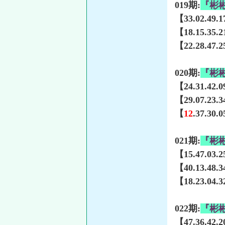
019期:
『彬
【33.02.49.17
【18.15.35.21
【22.28.47.25
020期:
『彬
【24.31.42.09
【29.07.23.34
【
12
.37.30.0
021期:
『彬
【15.47.03.25
【40.13.48.34
【18.23.04.32
022期:
『彬
【47.36.42.20