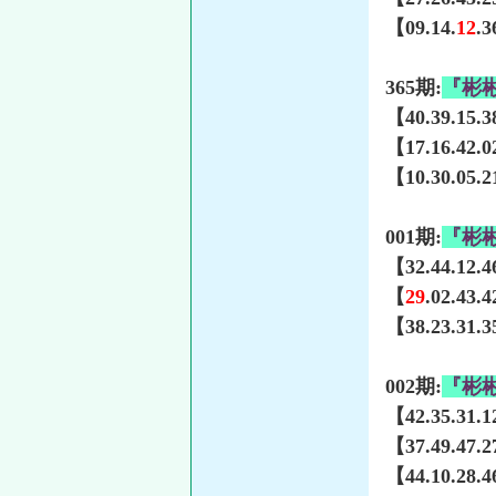
【09.14.
12
.3
365期:
『彬
【40.39.15.38
【17.16.42.02
【10.30.05.21
001期:
『彬
【32.44.12.46
【
29
.02.43.4
【38.23.31.35
002期:
『彬
【42.35.31.12
【37.49.47.27
【44.10.28.46