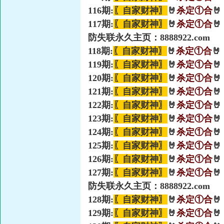
116期:
〖自家财神〗
🤘
杀定①合

117期:
〖自家财神〗
🤘
杀定①合

防失联永久主页：8888922.com
118期:
〖自家财神〗
🤘
杀定①合
🤘
119期:
〖自家财神〗
🤘
杀定①合

120期:
〖自家财神〗
🤘
杀定①合

121期:
〖自家财神〗
🤘
杀定①合

122期:
〖自家财神〗
🤘
杀定①合

123期:
〖自家财神〗
🤘
杀定①合

124期:
〖自家财神〗
🤘
杀定①合

125期:
〖自家财神〗
🤘
杀定①合

126期:
〖自家财神〗
🤘
杀定①合

127期:
〖自家财神〗
🤘
杀定①合

防失联永久主页：8888922.com
128期:
〖自家财神〗
🤘
杀定①合

129期:
〖自家财神〗
🤘
杀定①合
