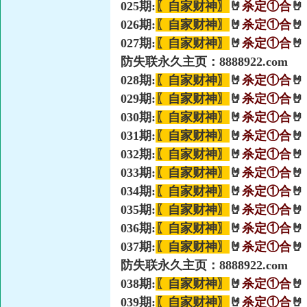
025期:
〖自家财神〗
🤘
杀定①合

026期:
〖自家财神〗
🤘
杀定①合

027期:
〖自家财神〗
🤘
杀定①合

防失联永久主页：8888922.com
028期:
〖自家财神〗
🤘
杀定①合

029期:
〖自家财神〗
🤘
杀定①合

030期:
〖自家财神〗
🤘
杀定①合

031期:
〖自家财神〗
🤘
杀定①合

032期:
〖自家财神〗
🤘
杀定①合

033期:
〖自家财神〗
🤘
杀定①合

034期:
〖自家财神〗
🤘
杀定①合

035期:
〖自家财神〗
🤘
杀定①合

036期:
〖自家财神〗
🤘
杀定①合

037期:
〖自家财神〗
🤘
杀定①合

防失联永久主页：8888922.com
038期:
〖自家财神〗
🤘
杀定①合

039期:
〖自家财神〗
🤘
杀定①合
