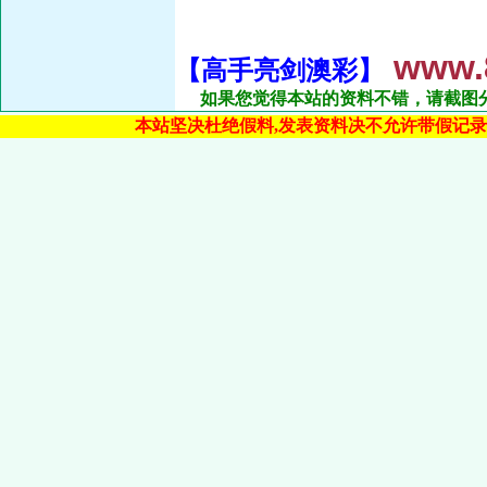
www.
【高手亮剑澳彩】
如果您觉得本站的资料不错，请截图
本站坚决杜绝假料,发表资料决不允许带假记录.如