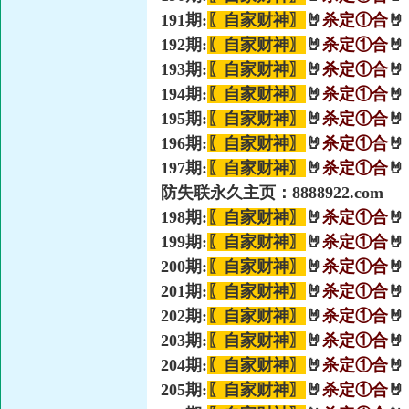
191期:
〖自家财神〗
🤘
杀定①合

192期:
〖自家财神〗
🤘
杀定①合

193期:
〖自家财神〗
🤘
杀定①合

194期:
〖自家财神〗
🤘
杀定①合

195期:
〖自家财神〗
🤘
杀定①合

196期:
〖自家财神〗
🤘
杀定①合

197期:
〖自家财神〗
🤘
杀定①合

防失联永久主页：8888922.com
198期:
〖自家财神〗
🤘
杀定①合

199期:
〖自家财神〗
🤘
杀定①合

200期:
〖自家财神〗
🤘
杀定①合

201期:
〖自家财神〗
🤘
杀定①合

202期:
〖自家财神〗
🤘
杀定①合

203期:
〖自家财神〗
🤘
杀定①合

204期:
〖自家财神〗
🤘
杀定①合

205期:
〖自家财神〗
🤘
杀定①合
