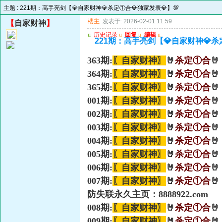
主题 :
221期：高手亮剑【💎自家财神💎杀定①合💎独家发表💎】💯
楼主
发表于: 2026-02-01 11:59
【
自家财神
】
u
历史记录
u
回复
u
编辑
u
221期：高手亮剑【💎自家财神💎杀
363期:
〖自家财神〗
🤘
杀定①合

364期:
〖自家财神〗
🤘
杀定①合

365期:
〖自家财神〗
🤘
杀定①合

001期:
〖自家财神〗
🤘
杀定①合

002期:
〖自家财神〗
🤘
杀定①合

003期:
〖自家财神〗
🤘
杀定①合

004期:
〖自家财神〗
🤘
杀定①合

005期:
〖自家财神〗
🤘
杀定①合

006期:
〖自家财神〗
🤘
杀定①合

007期:
〖自家财神〗
🤘
杀定①合

防失联永久主页：8888922.com
008期:
〖自家财神〗
🤘
杀定①合

009期:
〖自家财神〗
🤘
杀定①合
