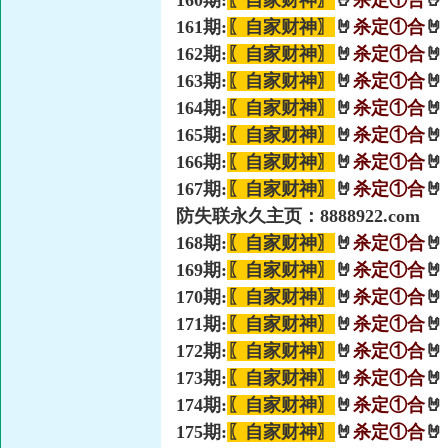
160期:
〖自家财神〗
🤘
杀定①合

161期:
〖自家财神〗
🤘
杀定①合

162期:
〖自家财神〗
🤘
杀定①合

163期:
〖自家财神〗
🤘
杀定①合

164期:
〖自家财神〗
🤘
杀定①合

165期:
〖自家财神〗
🤘
杀定①合

166期:
〖自家财神〗
🤘
杀定①合

167期:
〖自家财神〗
🤘
杀定①合

防失联永久主页：8888922.com
168期:
〖自家财神〗
🤘
杀定①合

169期:
〖自家财神〗
🤘
杀定①合

170期:
〖自家财神〗
🤘
杀定①合

171期:
〖自家财神〗
🤘
杀定①合

172期:
〖自家财神〗
🤘
杀定①合

173期:
〖自家财神〗
🤘
杀定①合

174期:
〖自家财神〗
🤘
杀定①合

175期:
〖自家财神〗
🤘
杀定①合
