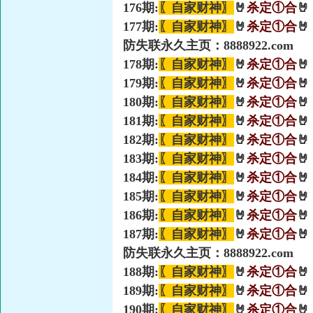
176期:
〖自家财神〗
🤘
杀定①合

177期:
〖自家财神〗
🤘
杀定①合

防失联永久主页：8888922.com
178期:
〖自家财神〗
🤘
杀定①合

179期:
〖自家财神〗
🤘
杀定①合

180期:
〖自家财神〗
🤘
杀定①合

181期:
〖自家财神〗
🤘
杀定①合

182期:
〖自家财神〗
🤘
杀定①合

183期:
〖自家财神〗
🤘
杀定①合

184期:
〖自家财神〗
🤘
杀定①合

185期:
〖自家财神〗
🤘
杀定①合

186期:
〖自家财神〗
🤘
杀定①合

187期:
〖自家财神〗
🤘
杀定①合

防失联永久主页：8888922.com
188期:
〖自家财神〗
🤘
杀定①合

189期:
〖自家财神〗
🤘
杀定①合

190期:
〖自家财神〗
🤘
杀定①合
