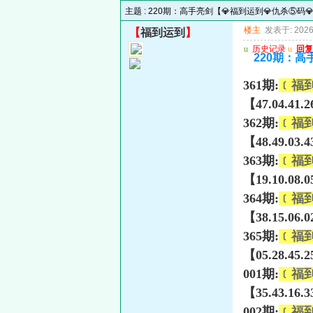
主题 :
220期：高手亮剑【💎福到运到💎仇杀⑤码💎
楼主
发表于: 2026-
【
福到运到
】
u
历史记录
u
回复
220期：高
361期:
﹝福
【47.04.41.
362期:
﹝福
【48.49.03.
363期:
﹝福
【19.10.08.
364期:
﹝福
【38.15.06.
365期:
﹝福
【05.28.45.
001期:
﹝福
【35.43.16.
002期:
﹝福