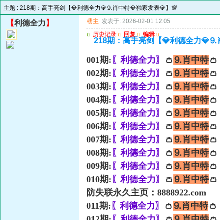
主题 :
218期：高手亮剑【💎利德全力💎⒐肖中特💎独家发表💎】💯
楼主
发表于: 2026-02-01 12:05
【
利德全力
】
u
历史记录
u
回复
u
编辑
u
218期：高手亮剑【💎利德全力💎⒐
001期:
〖利德全力〗
👛
⒐肖中特

002期:
〖利德全力〗
👛
⒐肖中特

003期:
〖利德全力〗
👛
⒐肖中特

004期:
〖利德全力〗
👛
⒐肖中特

005期:
〖利德全力〗
👛
⒐肖中特

006期:
〖利德全力〗
👛
⒐肖中特

007期:
〖利德全力〗
👛
⒐肖中特

008期:
〖利德全力〗
👛
⒐肖中特

009期:
〖利德全力〗
👛
⒐肖中特

010期:
〖利德全力〗
👛
⒐肖中特

防失联永久主页：8888922.com
011期:
〖利德全力〗
👛
⒐肖中特

012期:
〖利德全力〗
👛
⒐肖中特
