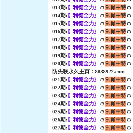
013期:
〖利德全力〗
👛
⒐肖中特

014期:
〖利德全力〗
👛
⒐肖中特

015期:
〖利德全力〗
👛
⒐肖中特

016期:
〖利德全力〗
👛
⒐肖中特

017期:
〖利德全力〗
👛
⒐肖中特

018期:
〖利德全力〗
👛
⒐肖中特

019期:
〖利德全力〗
👛
⒐肖中特

020期:
〖利德全力〗
👛
⒐肖中特

防失联永久主页：8888922.com
021期:
〖利德全力〗
👛
⒐肖中特

022期:
〖利德全力〗
👛
⒐肖中特

023期:
〖利德全力〗
👛
⒐肖中特

024期:
〖利德全力〗
👛
⒐肖中特

025期:
〖利德全力〗
👛
⒐肖中特

026期:
〖利德全力〗
👛
⒐肖中特

027期:
〖利德全力〗
👛
⒐肖中特
