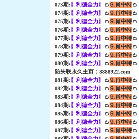
073期:
〖利德全力〗
👛
⒐肖中特

074期:
〖利德全力〗
👛
⒐肖中特

075期:
〖利德全力〗
👛
⒐肖中特

076期:
〖利德全力〗
👛
⒐肖中特

077期:
〖利德全力〗
👛
⒐肖中特

078期:
〖利德全力〗
👛
⒐肖中特

079期:
〖利德全力〗
👛
⒐肖中特

080期:
〖利德全力〗
👛
⒐肖中特

防失联永久主页：8888922.com
081期:
〖利德全力〗
👛
⒐肖中特

082期:
〖利德全力〗
👛
⒐肖中特

083期:
〖利德全力〗
👛
⒐肖中特

084期:
〖利德全力〗
👛
⒐肖中特

085期:
〖利德全力〗
👛
⒐肖中特

086期:
〖利德全力〗
👛
⒐肖中特

087期:
〖利德全力〗
👛
⒐肖中特

088期:
〖利德全力〗
👛
⒐肖中特
