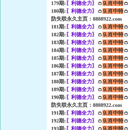
179期:
〖利德全力〗
👛
⒐肖中特

180期:
〖利德全力〗
👛
⒐肖中特

防失联永久主页：8888922.com
181期:
〖利德全力〗
👛
⒐肖中特

182期:
〖利德全力〗
👛
⒐肖中特

183期:
〖利德全力〗
👛
⒐肖中特

184期:
〖利德全力〗
👛
⒐肖中特

185期:
〖利德全力〗
👛
⒐肖中特

186期:
〖利德全力〗
👛
⒐肖中特

187期:
〖利德全力〗
👛
⒐肖中特

188期:
〖利德全力〗
👛
⒐肖中特

189期:
〖利德全力〗
👛
⒐肖中特

190期:
〖利德全力〗
👛
⒐肖中特

防失联永久主页：8888922.com
191期:
〖利德全力〗
👛
⒐肖中特

192期:
〖利德全力〗
👛
⒐肖中特

193期:
〖利德全力〗
👛
⒐肖中特
