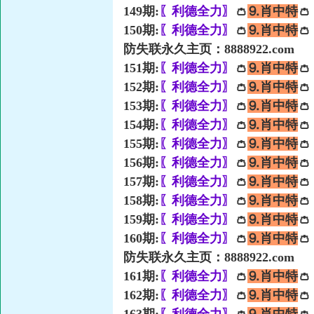
149期:
〖利德全力〗
👛
⒐肖中特

150期:
〖利德全力〗
👛
⒐肖中特

防失联永久主页：8888922.com
151期:
〖利德全力〗
👛
⒐肖中特

152期:
〖利德全力〗
👛
⒐肖中特

153期:
〖利德全力〗
👛
⒐肖中特

154期:
〖利德全力〗
👛
⒐肖中特

155期:
〖利德全力〗
👛
⒐肖中特

156期:
〖利德全力〗
👛
⒐肖中特

157期:
〖利德全力〗
👛
⒐肖中特

158期:
〖利德全力〗
👛
⒐肖中特

159期:
〖利德全力〗
👛
⒐肖中特

160期:
〖利德全力〗
👛
⒐肖中特

防失联永久主页：8888922.com
161期:
〖利德全力〗
👛
⒐肖中特

162期:
〖利德全力〗
👛
⒐肖中特
