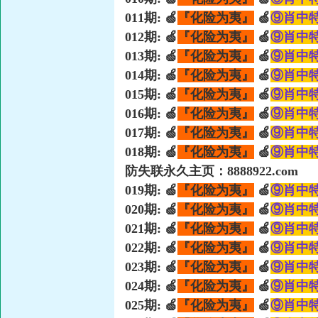
011期: 🍏
『化险为夷』
🍏
⑨肖中
012期: 🍏
『化险为夷』
🍏
⑨肖中
013期: 🍏
『化险为夷』
🍏
⑨肖中
014期: 🍏
『化险为夷』
🍏
⑨肖中
015期: 🍏
『化险为夷』
🍏
⑨肖中
016期: 🍏
『化险为夷』
🍏
⑨肖中
017期: 🍏
『化险为夷』
🍏
⑨肖中
018期: 🍏
『化险为夷』
🍏
⑨肖中
防失联永久主页：8888922.com
019期: 🍏
『化险为夷』
🍏
⑨肖中
020期: 🍏
『化险为夷』
🍏
⑨肖中
021期: 🍏
『化险为夷』
🍏
⑨肖中
022期: 🍏
『化险为夷』
🍏
⑨肖中
023期: 🍏
『化险为夷』
🍏
⑨肖中
024期: 🍏
『化险为夷』
🍏
⑨肖中
025期: 🍏
『化险为夷』
🍏
⑨肖中