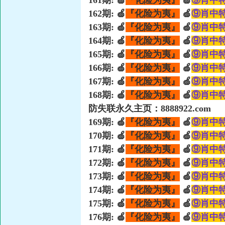
161期: 🍏
『化险为夷』
🍏
⑨肖中
162期: 🍏
『化险为夷』
🍏
⑨肖中
163期: 🍏
『化险为夷』
🍏
⑨肖中
164期: 🍏
『化险为夷』
🍏
⑨肖中
165期: 🍏
『化险为夷』
🍏
⑨肖中
166期: 🍏
『化险为夷』
🍏
⑨肖中
167期: 🍏
『化险为夷』
🍏
⑨肖中
168期: 🍏
『化险为夷』
🍏
⑨肖中
防失联永久主页：8888922.com
169期: 🍏
『化险为夷』
🍏
⑨肖中
170期: 🍏
『化险为夷』
🍏
⑨肖中
171期: 🍏
『化险为夷』
🍏
⑨肖中
172期: 🍏
『化险为夷』
🍏
⑨肖中
173期: 🍏
『化险为夷』
🍏
⑨肖中
174期: 🍏
『化险为夷』
🍏
⑨肖中
175期: 🍏
『化险为夷』
🍏
⑨肖中
176期: 🍏
『化险为夷』
🍏
⑨肖中