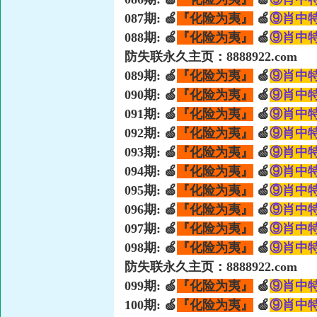
087期: 🍏
『化险为夷』
🍏
⑨肖中
088期: 🍏
『化险为夷』
🍏
⑨肖中
防失联永久主页：8888922.com
089期: 🍏
『化险为夷』
🍏
⑨肖中
090期: 🍏
『化险为夷』
🍏
⑨肖中
091期: 🍏
『化险为夷』
🍏
⑨肖中
092期: 🍏
『化险为夷』
🍏
⑨肖中
093期: 🍏
『化险为夷』
🍏
⑨肖中
094期: 🍏
『化险为夷』
🍏
⑨肖中
095期: 🍏
『化险为夷』
🍏
⑨肖中
096期: 🍏
『化险为夷』
🍏
⑨肖中
097期: 🍏
『化险为夷』
🍏
⑨肖中
098期: 🍏
『化险为夷』
🍏
⑨肖中
防失联永久主页：8888922.com
099期: 🍏
『化险为夷』
🍏
⑨肖中
100期: 🍏
『化险为夷』
🍏
⑨肖中