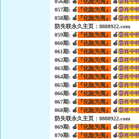
056期: 🍏
『化险为夷』
🍏
⑨肖中
057期: 🍏
『化险为夷』
🍏
⑨肖中
058期: 🍏
『化险为夷』
🍏
⑨肖中
防失联永久主页：8888922.com
059期: 🍏
『化险为夷』
🍏
⑨肖中
060期: 🍏
『化险为夷』
🍏
⑨肖中
061期: 🍏
『化险为夷』
🍏
⑨肖中
062期: 🍏
『化险为夷』
🍏
⑨肖中
063期: 🍏
『化险为夷』
🍏
⑨肖中
064期: 🍏
『化险为夷』
🍏
⑨肖中
065期: 🍏
『化险为夷』
🍏
⑨肖中
066期: 🍏
『化险为夷』
🍏
⑨肖中
067期: 🍏
『化险为夷』
🍏
⑨肖中
068期: 🍏
『化险为夷』
🍏
⑨肖中
防失联永久主页：8888922.com
069期: 🍏
『化险为夷』
🍏
⑨肖中
070期: 🍏
『化险为夷』
🍏
⑨肖中